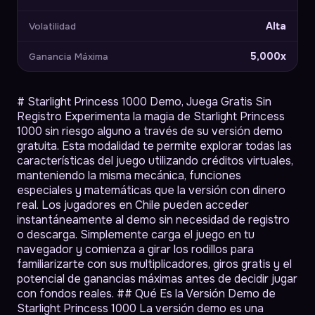
Alta
Volatilidad
5,000x
Ganancia Máxima
# Starlight Princess 1000 Demo, Juega Gratis Sin
Registro Experimenta la magia de Starlight Princess
1000 sin riesgo alguno a través de su versión demo
gratuita. Esta modalidad te permite explorar todas las
características del juego utilizando créditos virtuales,
manteniendo la misma mecánica, funciones
especiales y matemáticas que la versión con dinero
real. Los jugadores en Chile pueden acceder
instantáneamente al demo sin necesidad de registro
o descarga. Simplemente carga el juego en tu
navegador y comienza a girar los rodillos para
familiarizarte con sus multiplicadores, giros gratis y el
potencial de ganancias máximas antes de decidir jugar
con fondos reales. ## Qué Es la Versión Demo de
Starlight Princess 1000 La versión demo es una