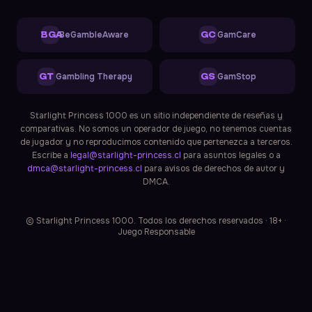
Soporte
En línea — responde en ~1 min
BeGambleAware
GamCare
BGA
GC
Gambling Therapy
GamStop
GT
GS
Starlight Princess 1000 es un sitio independiente de reseñas y
comparativas. No somos un operador de juego, no tenemos cuentas
de jugador y no reproducimos contenido que pertenezca a terceros.
Escribe a
legal@starlight-princess.cl
para asuntos legales o a
dmca@starlight-princess.cl
para avisos de derechos de autor y
DMCA.
© Starlight Princess 1000. Todos los derechos reservados · 18+ ·
Juego Responsable