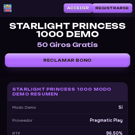
REGISTRARSE
ACCEDER
STARLIGHT PRINCESS
1000 DEMO
50 Giros Gratis
RECLAMAR BONO
STARLIGHT PRINCESS 1000 MODO
DEMO RESUMEN
Sí
Modo Demo
Pragmatic Play
Proveedor
96.50%
RTP