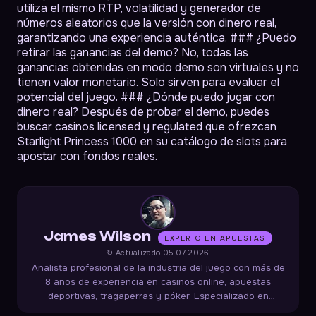
utiliza el mismo RTP, volatilidad y generador de
números aleatorios que la versión con dinero real,
garantizando una experiencia auténtica. ### ¿Puedo
retirar las ganancias del demo? No, todas las
ganancias obtenidas en modo demo son virtuales y no
tienen valor monetario. Solo sirven para evaluar el
potencial del juego. ### ¿Dónde puedo jugar con
dinero real? Después de probar el demo, puedes
buscar casinos licensed y regulated que ofrezcan
Starlight Princess 1000 en su catálogo de slots para
apostar con fondos reales.
James Wilson
EXPERTO EN APUESTAS
↻ Actualizado 05.07.2026
Analista profesional de la industria del juego con más de
8 años de experiencia en casinos online, apuestas
deportivas, tragaperras y póker. Especializado en
términos de bonificación, velocidad de pago, auditorías de