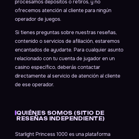
procesamos depósitos o retiros, y no
ofrecemos atención al cliente para ningún
operador de juegos.
Si tienes preguntas sobre nuestras reseñas,
contenido o servicios de afiliación, estaremos
encantados de ayudarte. Para cualquier asunto
relacionado con tu cuenta de jugador en un
casino específico, deberás contactar
directamente al servicio de atención al cliente
de ese operador.
QUIÉNES SOMOS (SITIO DE
RESEÑAS INDEPENDIENTE)
Starlight Princess 1000 es una plataforma