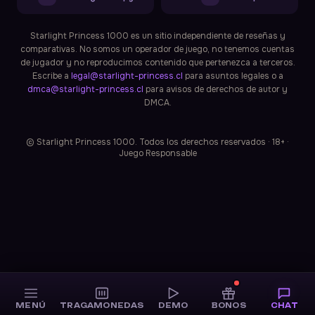
Starlight Princess 1000 es un sitio independiente de reseñas y
comparativas. No somos un operador de juego, no tenemos cuentas
de jugador y no reproducimos contenido que pertenezca a terceros.
Escribe a
legal@starlight-princess.cl
para asuntos legales o a
dmca@starlight-princess.cl
para avisos de derechos de autor y
DMCA.
© Starlight Princess 1000. Todos los derechos reservados · 18+ ·
Juego Responsable
MENÚ
TRAGAMONEDAS
DEMO
BONOS
CHAT