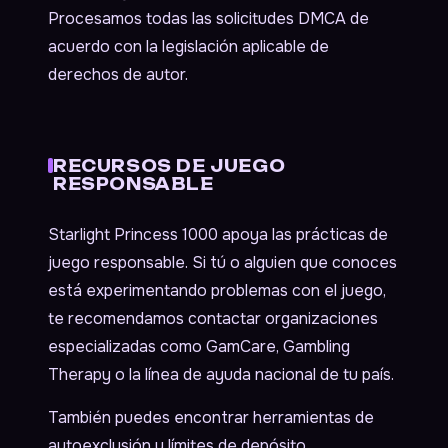
Procesamos todas las solicitudes DMCA de
acuerdo con la legislación aplicable de
derechos de autor.
RECURSOS DE JUEGO
RESPONSABLE
Starlight Princess 1000 apoya las prácticas de
juego responsable. Si tú o alguien que conoces
está experimentando problemas con el juego,
te recomendamos contactar organizaciones
especializadas como GamCare, Gambling
Therapy o la línea de ayuda nacional de tu país.
También puedes encontrar herramientas de
autoexclusión y límites de depósito