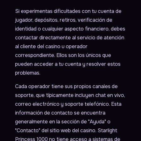
Si experimentas dificultades con tu cuenta de
jugador, depósitos, retiros, verificación de
identidad o cualquier aspecto financiero, debes
contactar directamente al servicio de atención
al cliente del casino u operador
correspondiente. Ellos son los únicos que
pueden acceder a tu cuenta y resolver estos
problemas.
Cada operador tiene sus propios canales de
soporte, que típicamente incluyen chat en vivo,
correo electrónico y soporte telefónico. Esta
información de contacto se encuentra
generalmente en la sección de "Ayuda" o
"Contacto" del sitio web del casino. Starlight
Princess 1000 no tiene acceso a sistemas de