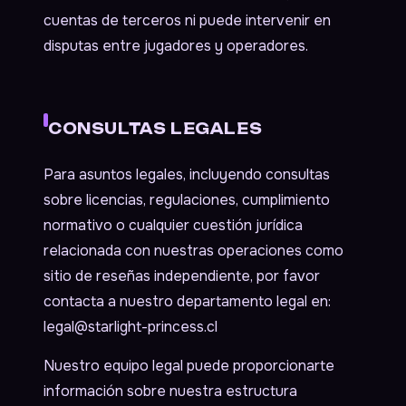
cuentas de terceros ni puede intervenir en
disputas entre jugadores y operadores.
CONSULTAS LEGALES
Para asuntos legales, incluyendo consultas
sobre licencias, regulaciones, cumplimiento
normativo o cualquier cuestión jurídica
relacionada con nuestras operaciones como
sitio de reseñas independiente, por favor
contacta a nuestro departamento legal en:
legal@starlight-princess.cl
Nuestro equipo legal puede proporcionarte
información sobre nuestra estructura