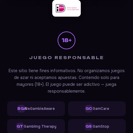
18+
JUEGO RESPONSABLE
Starlight Princess 1000
Este sitio tiene fines informativos. No organizamos juegos
Soporte
En línea — responde en ~1 min
de azar ni aceptamos apuestas. Contenido solo para
mayores (18+). El juego puede ser adictivo — juega
responsablemente.
BeGambleAware
GamCare
BGA
GC
Gambling Therapy
GamStop
GT
GS