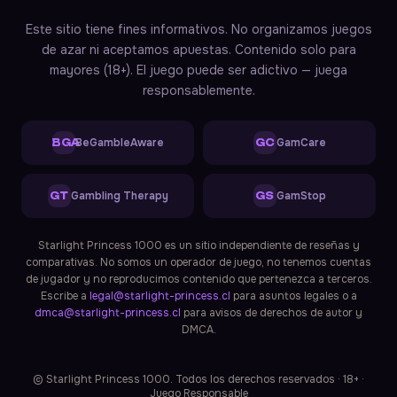
Starlight Princess 1000
Este sitio tiene fines informativos. No organizamos juegos
Soporte
En línea — responde en ~1 min
de azar ni aceptamos apuestas. Contenido solo para
mayores (18+). El juego puede ser adictivo — juega
responsablemente.
BeGambleAware
GamCare
BGA
GC
Gambling Therapy
GamStop
GT
GS
Starlight Princess 1000 es un sitio independiente de reseñas y
comparativas. No somos un operador de juego, no tenemos cuentas
de jugador y no reproducimos contenido que pertenezca a terceros.
Escribe a
legal@starlight-princess.cl
para asuntos legales o a
dmca@starlight-princess.cl
para avisos de derechos de autor y
DMCA.
© Starlight Princess 1000. Todos los derechos reservados · 18+ ·
Juego Responsable